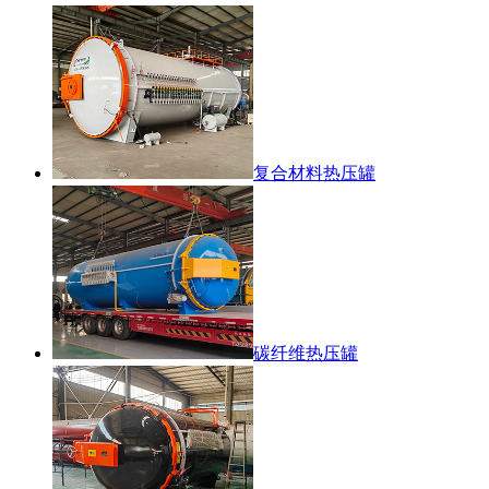
复合材料热压罐
碳纤维热压罐